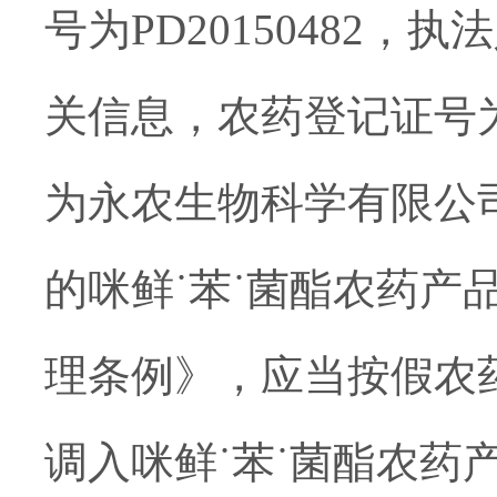
号为PD20150482
，执法
关信息，
农药登记证号
为
永农生物科学有限公
的
咪鲜
˙苯˙菌酯
农药产
理条例》，应当按假农
调入
咪鲜
˙苯˙菌酯
农药